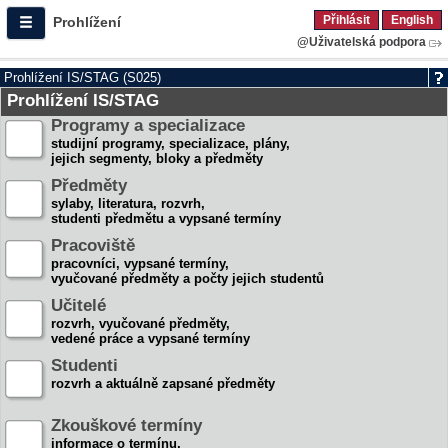
Přihlásit
English
Prohlížení
@Uživatelská podpora
Prohlížení IS/STAG (S025)
Prohlížení IS/STAG
Programy a specializace
studijní programy, specializace, plány,
jejich segmenty, bloky a předměty
Předměty
sylaby, literatura, rozvrh,
studenti předmětu a vypsané termíny
Pracoviště
pracovníci, vypsané termíny,
vyučované předměty a počty jejich studentů
Učitelé
rozvrh, vyučované předměty,
vedené práce a vypsané termíny
Studenti
rozvrh a aktuálně zapsané předměty
Zkouškové termíny
informace o termínu,